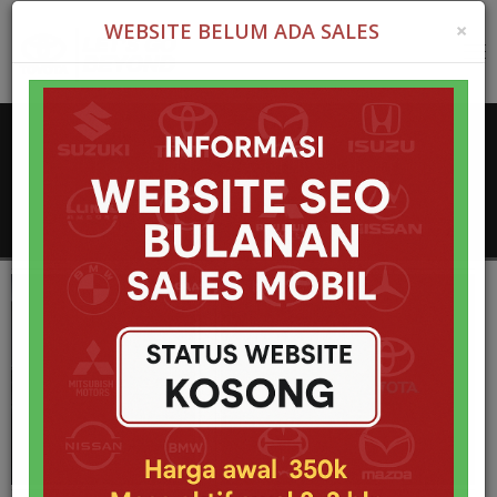
×
WEBSITE BELUM ADA SALES
Tog
nav
Toyota New Venture Jakarta
Home
Mobil
Toyota New Venture