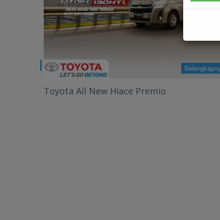
lengkapnya +
Selengkapn
Toyota New Yaris GR