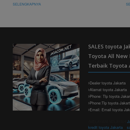
SELENGKAPNYA
S
SALES toyota Ja
Toyota All New 
Terbaik Toyota 
Dealer toyota Jakarta
Alamat toyota Jakarta
Phone: Tlp toyota Jaka
Phone:Tlp toyota Jakar
Email: Email toyota Jak
(MELAYANI WILAYAH
J
kredit toyota Jakarta
s