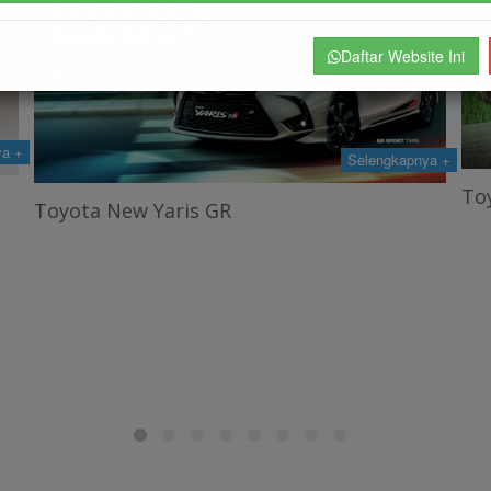
Daftar Website Ini
Selengkapnya +
ya +
Toyota All New Raize
To