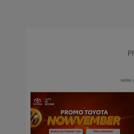
P
selalu