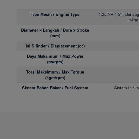
Tipe Mesin / Engine Type
1.2L NR 4 Silinder se
in-lin
Diameter x Langkah / Bore x Stroke
(mm)
Isi Silinder / Displacement (cc)
Daya Maksimum / Max Power
(ps/rpm)
Torsi Maksimum / Max Torque
(kgm/rpm)
Sistem Bahan Bakar / Fuel System
Sistem Injeksi