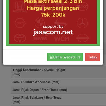
By Fassa Septarico
Posted 2023-03-18 02:12:01
Dimension
Panjang Keseluruhan / Overall
Length (mm)
Daftar Website Ini
Tutup
Lebar Keseluruhan / Overall Width
(mm)
Tinggi Keseluruhan / Overall Height
(mm)
Jarak Sumbu / Wheelbase (mm)
Jarak Pijak Depan / Front Tread (mm)
Jarak Pijak Belakang / Rear Tread
(mm)